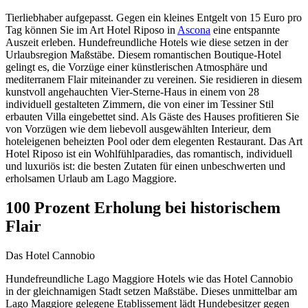
Tierliebhaber aufgepasst. Gegen ein kleines Entgelt von 15 Euro pro
Tag können Sie im Art Hotel Riposo in
Ascona
eine entspannte
Auszeit erleben. Hundefreundliche Hotels wie diese setzen in der
Urlaubsregion Maßstäbe. Diesem romantischen Boutique-Hotel
gelingt es, die Vorzüge einer künstlerischen Atmosphäre und
mediterranem Flair miteinander zu vereinen. Sie residieren in diesem
kunstvoll angehauchten Vier-Sterne-Haus in einem von 28
individuell gestalteten Zimmern, die von einer im Tessiner Stil
erbauten Villa eingebettet sind. Als Gäste des Hauses profitieren Sie
von Vorzügen wie dem liebevoll ausgewählten Interieur, dem
hoteleigenen beheizten Pool oder dem elegenten Restaurant. Das Art
Hotel Riposo ist ein Wohlfühlparadies, das romantisch, individuell
und luxuriös ist: die besten Zutaten für einen unbeschwerten und
erholsamen Urlaub am Lago Maggiore.
100 Prozent Erholung bei historischem
Flair
Das Hotel Cannobio
Hundefreundliche Lago Maggiore Hotels wie das Hotel Cannobio
in der gleichnamigen Stadt setzen Maßstäbe. Dieses unmittelbar am
Lago Maggiore gelegene Etablissement lädt Hundebesitzer gegen