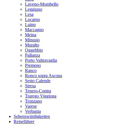
Laveno-Mombello
Leggiuno
Lesa
Locarno
Luino
Maccagno
Meina
Minusio
Muralto
Oggebbio
Pallanza
Porto Valtravaglia
Premeno
Ranco
Ronco sopra Ascona
Sesto Calende
Stresa
Tenero-Contra
Trarego Viggiona
Tronzano
Varese
Verbania
Sehenswürdigkeiten
Reiseführer