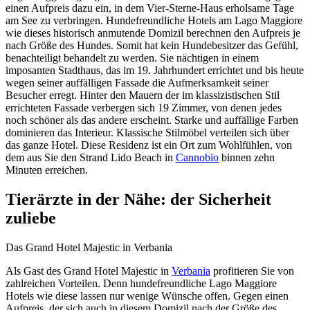
einen Aufpreis dazu ein, in dem Vier-Sterne-Haus erholsame Tage
am See zu verbringen. Hundefreundliche Hotels am Lago Maggiore
wie dieses historisch anmutende Domizil berechnen den Aufpreis je
nach Größe des Hundes. Somit hat kein Hundebesitzer das Gefühl,
benachteiligt behandelt zu werden. Sie nächtigen in einem
imposanten Stadthaus, das im 19. Jahrhundert errichtet und bis heute
wegen seiner auffälligen Fassade die Aufmerksamkeit seiner
Besucher erregt. Hinter den Mauern der im klassizistischen Stil
errichteten Fassade verbergen sich 19 Zimmer, von denen jedes
noch schöner als das andere erscheint. Starke und auffällige Farben
dominieren das Interieur. Klassische Stilmöbel verteilen sich über
das ganze Hotel. Diese Residenz ist ein Ort zum Wohlfühlen, von
dem aus Sie den Strand Lido Beach in
Cannobio
binnen zehn
Minuten erreichen.
Tierärzte in der Nähe: der Sicherheit
zuliebe
Das Grand Hotel Majestic in Verbania
Als Gast des Grand Hotel Majestic in
Verbania
profitieren Sie von
zahlreichen Vorteilen. Denn hundefreundliche Lago Maggiore
Hotels wie diese lassen nur wenige Wünsche offen. Gegen einen
Aufpreis, der sich auch in diesem Domizil nach der Größe des