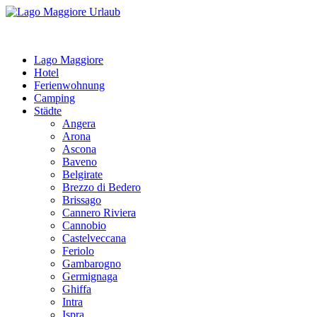
Lago Maggiore
Hotel
Ferienwohnung
Camping
Städte
Angera
Arona
Ascona
Baveno
Belgirate
Brezzo di Bedero
Brissago
Cannero Riviera
Cannobio
Castelveccana
Feriolo
Gambarogno
Germignaga
Ghiffa
Intra
Ispra