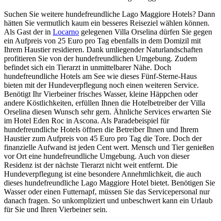
Suchen Sie weitere hundefreundliche Lago Maggiore Hotels? Dann
hätten Sie vermutlich kaum ein besseres Reiseziel wählen können.
Als Gast der in
Locarno
gelegenen Villa Orselina dürfen Sie gegen
ein Aufpreis von 25 Euro pro Tag ebenfalls in dem Domizil mit
Ihrem Haustier residieren. Dank umliegender Naturlandschaften
profitieren Sie von der hundefreundlichen Umgebung. Zudem
befindet sich ein Tierarzt in unmittelbarer Nähe. Doch
hundefreundliche Hotels am See wie dieses Fünf-Sterne-Haus
bieten mit der Hundeverpflegung noch einen weiteren Service.
Benötigt Ihr Vierbeiner frisches Wasser, kleine Häppchen oder
andere Köstlichkeiten, erfüllen Ihnen die Hotelbetreiber der Villa
Orselina diesen Wunsch sehr gern. Ähnliche Services erwarten Sie
im Hotel Eden Roc in Ascona. Als Paradebeispiel für
hundefreundliche Hotels öffnen die Betreiber Ihnen und Ihrem
Haustier zum Aufpreis von 45 Euro pro Tag die Tore. Doch der
finanzielle Aufwand ist jeden Cent wert. Mensch und Tier genießen
vor Ort eine hundefreundliche Umgebung. Auch von dieser
Residenz ist der nächste Tierarzt nicht weit entfernt. Die
Hundeverpflegung ist eine besondere Annehmlichkeit, die auch
dieses hundefreundliche Lago Maggiore Hotel bietet. Benötigen Sie
Wasser oder einen Futternapf, müssen Sie das Servicepersonal nur
danach fragen. So unkompliziert und unbeschwert kann ein Urlaub
für Sie und Ihren Vierbeiner sein.