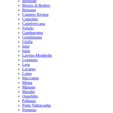
Belgirate
Brezzo di Bedero
Brissago
Cannero Riviera
Cannobio
Castelveccana
Feriolo
Gambarogno
Germignaga
Ghiffa
Intra
Ispra
Laveno-Mombello
Leggiuno
Lesa
Locarno
Luino
Maccagno
Meina
Minusio
Muralto
Oggebbio
Pallanza
Porto Valtravaglia
Premeno