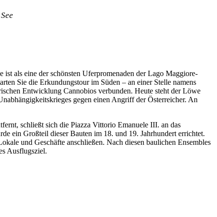
 See
le ist als eine der schönsten Uferpromenaden der Lago Maggiore-
arten Sie die Erkundungstour im Süden – an einer Stelle namens
torischen Entwicklung Cannobios verbunden. Heute steht der Löwe
 Unabhängigkeitskrieges gegen einen Angriff der Österreicher. An
rnt, schließt sich die Piazza Vittorio Emanuele III. an das
 ein Großteil dieser Bauten im 18. und 19. Jahrhundert errichtet.
e Lokale und Geschäfte anschließen. Nach diesen baulichen Ensembles
es Ausflugsziel.