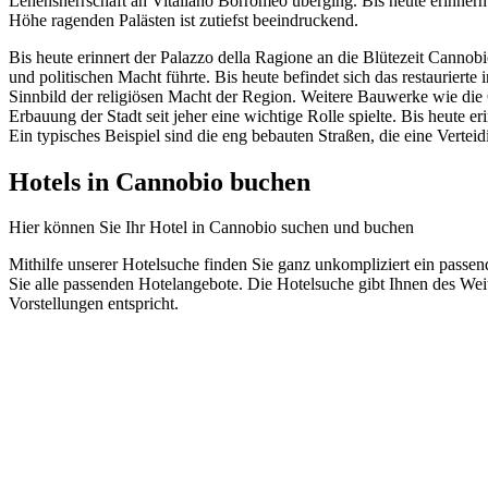
Lehensherrschaft an Vitaliano Borromeo überging. Bis heute erinnern
Höhe ragenden Palästen ist zutiefst beeindruckend.
Bis heute erinnert der Palazzo della Ragione an die Blütezeit Cannobi
und politischen Macht führte. Bis heute befindet sich das restaurierte
Sinnbild der religiösen Macht der Region. Weitere Bauwerke wie die 
Erbauung der Stadt seit jeher eine wichtige Rolle spielte. Bis heute 
Ein typisches Beispiel sind die eng bebauten Straßen, die eine Verte
Hotels in Cannobio buchen
Hier können Sie Ihr Hotel in Cannobio suchen und buchen
Mithilfe unserer Hotelsuche finden Sie ganz unkompliziert ein passe
Sie alle passenden Hotelangebote. Die Hotelsuche gibt Ihnen des Wei
Vorstellungen entspricht.