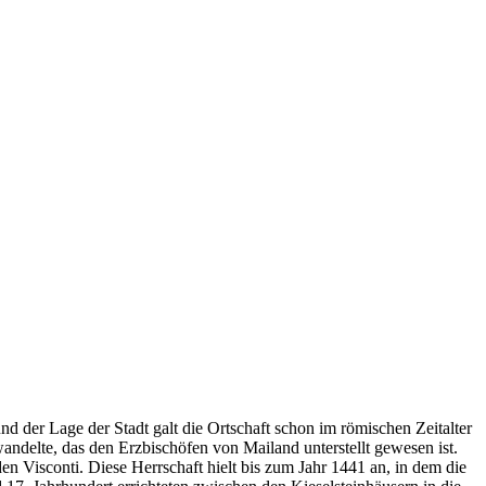
 der Lage der Stadt galt die Ortschaft schon im römischen Zeitalter
 wandelte, das den Erzbischöfen von Mailand unterstellt gewesen ist.
en Visconti. Diese Herrschaft hielt bis zum Jahr 1441 an, in dem die