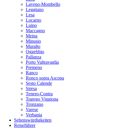
Laveno-Mombello
Leggiuno
Lesa
Locarno
Luino
Maccagno
Meina
Minusio
Muralto
Oggebbio
Pallanza
Porto Valtravaglia
Premeno
Ranco
Ronco sopra Ascona
Sesto Calende
Stresa
Tenero-Contra
Trarego Viggiona
Tronzano
Varese
Verbania
Sehenswürdigkeiten
Reiseführer