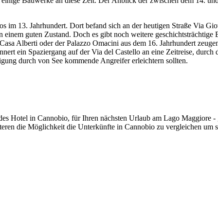
 einige Bauwerke an diese Zeit. Der Anblick der zwischen dem 14. und 
os im 13. Jahrhundert. Dort befand sich an der heutigen Straße Via Giov
 in einem guten Zustand. Doch es gibt noch weitere geschichtsträchtige B
Casa Alberti oder der Palazzo Omacini aus dem 16. Jahrhundert zeugen 
erinnert ein Spaziergang auf der Via del Castello an eine Zeitreise, dur
idigung durch von See kommende Angreifer erleichtern sollten.
ndes Hotel in Cannobio, für Ihren nächsten Urlaub am Lago Maggiore - 
teren die Möglichkeit die Unterkünfte in Cannobio zu vergleichen um s