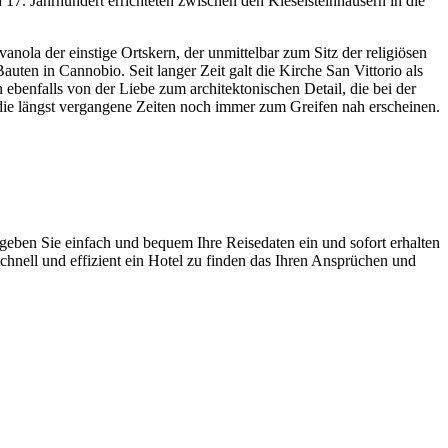
17. Jahrhundert errichteten zwischen den Kieselsteinhäusern in die
anola der einstige Ortskern, der unmittelbar zum Sitz der religiösen
auten in Cannobio. Seit langer Zeit galt die Kirche San Vittorio als
ebenfalls von der Liebe zum architektonischen Detail, die bei der
ch die längst vergangene Zeiten noch immer zum Greifen nah erscheinen.
geben Sie einfach und bequem Ihre Reisedaten ein und sofort erhalten
chnell und effizient ein Hotel zu finden das Ihren Ansprüchen und