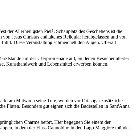
 der Allerheiligsten Pietà. Schauplatz des Geschehens ist die
n von Jesus Christus enthaltenes Reliquiar herabgelassen und von
tà führt. Diese Veranstaltung schmeichelt den Augen. Überall
arktstände auf der Uferpromenade auf, an denen Besucher allerlei
se, Kunsthandwerk und Lebensmittel erwerben können.
Markt am Mittwoch seine Tore, werden vor Ort sogar zusätzliche
ie Fluten. Besonders gut eignen sich die Badestellen in Sant'Anna
sprünglichen Charme betört. Hier begegnen Sie einem der
 Rappen, in dem der Fluss Cannobino in den Lago Maggiore mündet.
.