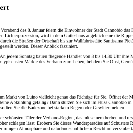
ert
rabend des 8. Januar feiern die Einwohner der Stadt Cannobio das Fest
en Lichterprozession, wird in dem Gotteshaus angeblich eine die Rippe
 durch die Straßen der Ortschaft bis zur Wallfahrtsstätte Santissima Pie
estellt werden. Dieser Anblick fasziniert.
 An jedem Sonntag bauen fliegende Händler von 8 bis 14.30 Uhr ihre M
 typischsten Märkte des Verbano zum Leben, bei dem Sie Obst, Gemü
um Markt von Luino vielleicht genau das Richtige für Sie. Öffnet der 
ine Abkühlung gefällig? Dann stürzen Sie sich im Fluss Cannobio in d
s sollten Sie die Badezone bei starkem Regen oder Gewitter meiden.
der schönsten Täler der Verbano-Region, das mit seinem herben und ur
her schlagen lässt. Erobern Sie dieses Wanderparadies auf Schusters
iner ruhigen Atmosphäre und naturlandschaftlichem Reichtum verzaubert