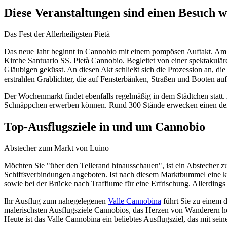
Diese Veranstaltungen sind einen Besuch w
Das Fest der Allerheiligsten Pietà
Das neue Jahr beginnt in Cannobio mit einem pompösen Auftakt. Am Vo
Kirche Santuario SS. Pietà Cannobio. Begleitet von einer spektakulär
Gläubigen geküsst. An diesen Akt schließt sich die Prozession an, die
erstrahlen Grablichter, die auf Fensterbänken, Straßen und Booten aufg
Der Wochenmarkt findet ebenfalls regelmäßig in dem Städtchen statt.
Schnäppchen erwerben können. Rund 300 Stände erwecken einen der
Top-Ausflugsziele in und um Cannobio
Abstecher zum Markt von Luino
Möchten Sie "über den Tellerand hinausschauen", ist ein Abstecher z
Schiffsverbindungen angeboten. Ist nach diesem Marktbummel eine kle
sowie bei der Brücke nach Traffiume für eine Erfrischung. Allerding
Ihr Ausflug zum nahegelegenen
Valle Cannobina
führt Sie zu einem 
malerischsten Ausflugsziele Cannobios, das Herzen von Wanderern hö
Heute ist das Valle Cannobina ein beliebtes Ausflugsziel, das mit se