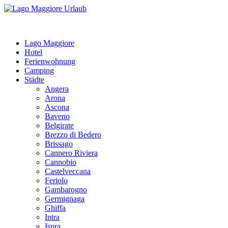
Lago Maggiore
Hotel
Ferienwohnung
Camping
Städte
Angera
Arona
Ascona
Baveno
Belgirate
Brezzo di Bedero
Brissago
Cannero Riviera
Cannobio
Castelveccana
Feriolo
Gambarogno
Germignaga
Ghiffa
Intra
Ispra