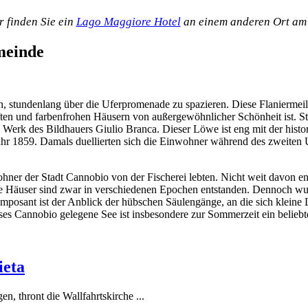
r finden Sie ein
Lago Maggiore Hotel
an einem anderen Ort am
meinde
en, stundenlang über die Uferpromenade zu spazieren. Diese Flaniermei
ten und farbenfrohen Häusern von außergewöhnlicher Schönheit ist. St
 Werk des Bildhauers Giulio Branca. Dieser Löwe ist eng mit der his
 Jahr 1859. Damals duellierten sich die Einwohner während des zweiten
er der Stadt Cannobio von der Fischerei lebten. Nicht weit davon entfe
 Häuser sind zwar in verschiedenen Epochen entstanden. Dennoch wurde
imposant ist der Anblick der hübschen Säulengänge, an die sich klein
ses Cannobio gelegene See ist insbesondere zur Sommerzeit ein beliebt
ieta
, thront die Wallfahrtskirche ...