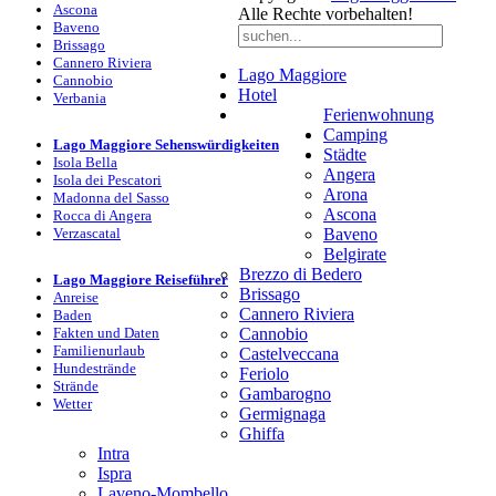
Ascona
Alle Rechte vorbehalten!
Baveno
Brissago
Cannero Riviera
Lago Maggiore
Cannobio
Hotel
Verbania
Ferienwohnung
Camping
Lago Maggiore Sehenswürdigkeiten
Städte
Isola Bella
Angera
Isola dei Pescatori
Arona
Madonna del Sasso
Ascona
Rocca di Angera
Verzascatal
Baveno
Belgirate
Brezzo di Bedero
Lago Maggiore Reiseführer
Brissago
Anreise
Cannero Riviera
Baden
Fakten und Daten
Cannobio
Familienurlaub
Castelveccana
Hundestrände
Feriolo
Strände
Gambarogno
Wetter
Germignaga
Ghiffa
Intra
Ispra
Laveno-Mombello