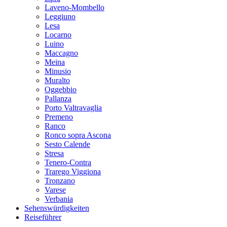
Laveno-Mombello
Leggiuno
Lesa
Locarno
Luino
Maccagno
Meina
Minusio
Muralto
Oggebbio
Pallanza
Porto Valtravaglia
Premeno
Ranco
Ronco sopra Ascona
Sesto Calende
Stresa
Tenero-Contra
Trarego Viggiona
Tronzano
Varese
Verbania
Sehenswürdigkeiten
Reiseführer