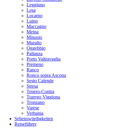
Leggiuno
Lesa
Locarno
Luino
Maccagno
Meina
Minusio
Muralto
Oggebbio
Pallanza
Porto Valtravaglia
Premeno
Ranco
Ronco sopra Ascona
Sesto Calende
Stresa
Tenero-Contra
Trarego Viggiona
Tronzano
Varese
Verbania
Sehenswürdigkeiten
Reiseführer