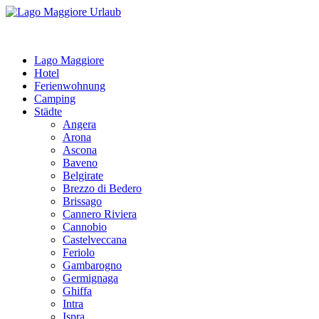
Lago Maggiore
Hotel
Ferienwohnung
Camping
Städte
Angera
Arona
Ascona
Baveno
Belgirate
Brezzo di Bedero
Brissago
Cannero Riviera
Cannobio
Castelveccana
Feriolo
Gambarogno
Germignaga
Ghiffa
Intra
Ispra