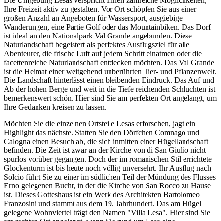
Die Umgebung Lesas verspricht Ihnen zahlreiche Möglichkeiten,
Ihre Freizeit aktiv zu gestalten. Vor Ort schöpfen Sie aus einer
großen Anzahl an Angeboten für Wassersport, ausgiebige
Wanderungen, eine Partie Golf oder das Mountainbiken. Das Dorf
ist ideal an den Nationalpark Val Grande angebunden. Diese
Naturlandschaft begeistert als perfektes Ausflugsziel für alle
Abenteurer, die frische Luft auf jedem Schritt einatmen oder die
facettenreiche Naturlandschaft entdecken möchten. Das Val Grande
ist die Heimat einer weitgehend unberührten Tier- und Pflanzenwelt.
Die Landschaft hinterlässt einen bleibenden Eindruck. Das Auf und
Ab der hohen Berge und weit in die Tiefe reichenden Schluchten ist
bemerkenswert schön. Hier sind Sie am perfekten Ort angelangt, um
Ihre Gedanken kreisen zu lassen.
Möchten Sie die einzelnen Ortsteile Lesas erforschen, jagt ein
Highlight das nächste. Statten Sie den Dörfchen Comnago und
Calogna einen Besuch ab, die sich inmitten einer Hügellandschaft
befinden. Die Zeit ist zwar an der Kirche von di San Giulio nicht
spurlos vorüber gegangen. Doch der im romanischen Stil errichtete
Glockenturm ist bis heute noch völlig unversehrt. Ihr Ausflug nach
Solcio führt Sie zu einer im südlichen Teil der Mündung des Flusses
Erno gelegenen Bucht, in der die Kirche von San Rocco zu Hause
ist. Dieses Gotteshaus ist ein Werk des Architekten Bartolomeo
Franzosini und stammt aus dem 19. Jahrhundert. Das am Hügel
gelegene Wohnviertel trägt den Namen "Villa Lesa". Hier sind Sie