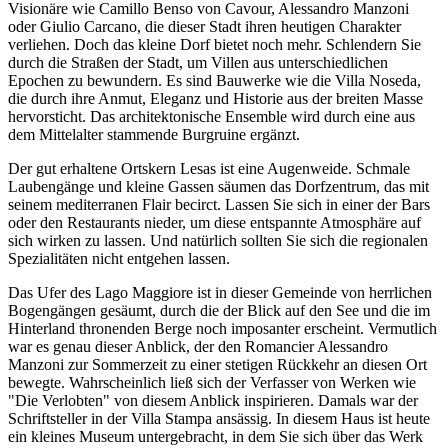
Visionäre wie Camillo Benso von Cavour, Alessandro Manzoni
oder Giulio Carcano, die dieser Stadt ihren heutigen Charakter
verliehen. Doch das kleine Dorf bietet noch mehr. Schlendern Sie
durch die Straßen der Stadt, um Villen aus unterschiedlichen
Epochen zu bewundern. Es sind Bauwerke wie die Villa Noseda,
die durch ihre Anmut, Eleganz und Historie aus der breiten Masse
hervorsticht. Das architektonische Ensemble wird durch eine aus
dem Mittelalter stammende Burgruine ergänzt.
Der gut erhaltene Ortskern Lesas ist eine Augenweide. Schmale
Laubengänge und kleine Gassen säumen das Dorfzentrum, das mit
seinem mediterranen Flair becirct. Lassen Sie sich in einer der Bars
oder den Restaurants nieder, um diese entspannte Atmosphäre auf
sich wirken zu lassen. Und natürlich sollten Sie sich die regionalen
Spezialitäten nicht entgehen lassen.
Das Ufer des Lago Maggiore ist in dieser Gemeinde von herrlichen
Bogengängen gesäumt, durch die der Blick auf den See und die im
Hinterland thronenden Berge noch imposanter erscheint. Vermutlich
war es genau dieser Anblick, der den Romancier Alessandro
Manzoni zur Sommerzeit zu einer stetigen Rückkehr an diesen Ort
bewegte. Wahrscheinlich ließ sich der Verfasser von Werken wie
"Die Verlobten" von diesem Anblick inspirieren. Damals war der
Schriftsteller in der Villa Stampa ansässig. In diesem Haus ist heute
ein kleines Museum untergebracht, in dem Sie sich über das Werk