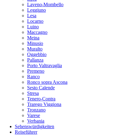
Laveno-Mombello
Leggiuno
Lesa
Locarno
Luino
Maccagno
Meina
Minusio
Muralto
Oggebbio
Pallanza
Porto Valtravaglia
Premeno
Ranco
Ronco sopra Ascona
Sesto Calende
Stresa
Tenero-Contra
Trarego Viggiona
Tronzano
Varese
Verbania
Sehenswürdigkeiten
Reiseführer