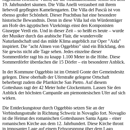
19. Jahrhundert säumen. Die Villa Anelli verzaubert mit ihrem
liebevoll gepflegten Kameliengarten. Die Villa del Pascià ist von
ebenso großer Schönheit. Dieser Prachtbau hat eine besondere
historische Bewandtnis. Denn in diese Villa lud ein Würdenträger
am Hofe des ägyptischen Vizekönigs einst den Komponisten
Giuseppe Verdi ein. Und in dieser Zeit – so heißt es heute – wurde
der Musiker durch das arabische Flair, die wundervolle
Naturlandschaft und das milde Klima angeblich zur Oper "Aida"
inspiriert. Die "acht Almen von Oggebbio" sind ein Blickfang, den
Sie gewiss nicht alle Tage sehen. Jedes einzelne dieser
Sommerdörfer ragt bis zu knapp 1.100 Meter in die Höhe. Diese
Sommerdörfer überdachen die 15 Dörfer – ein besonderer Anblick.
In der Kommune Oggebbio ist im Ortsteil Gonte der Gemeindesitz
gelegen. Diese oberhalb der Uferstraße gelegene Ortschaft
beherbergt zudem die Pfarrkirche San Pietro. Auf diesem
Gotteshaus ragt der 42 Meter hohe Glockenturm. Lassen Sie den
Anblick der höchsten Campanile am piemontesischen Ufer auf sich
wirken.
Die Entdeckungstour durch Oggebbio setzen Sie an der
Verbindungsstraße in Richtung Schweiz in Novaglio fort. Novaglio
ist die Heimat des romanischen Gotteshauses Santa Agata – einer
romanischen Kirche aus dem 12. Jahrhundert. Diese Kirche thront
in imposanter Lage auf einem Felsvorsprung über dem Lago