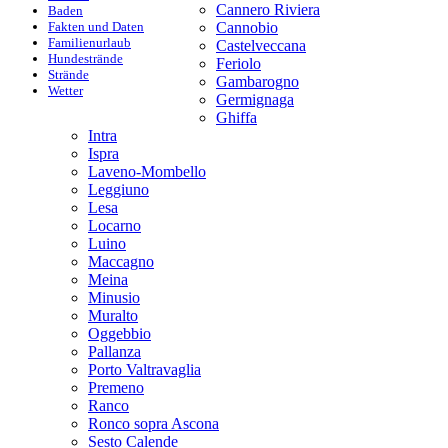
Cannero Riviera
Baden
Fakten und Daten
Cannobio
Familienurlaub
Castelveccana
Hundestrände
Feriolo
Strände
Gambarogno
Wetter
Germignaga
Ghiffa
Intra
Ispra
Laveno-Mombello
Leggiuno
Lesa
Locarno
Luino
Maccagno
Meina
Minusio
Muralto
Oggebbio
Pallanza
Porto Valtravaglia
Premeno
Ranco
Ronco sopra Ascona
Sesto Calende