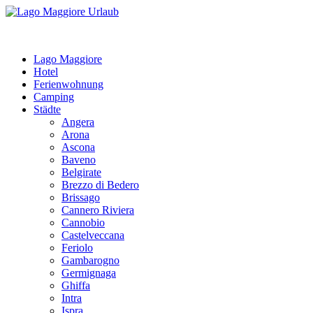
Lago Maggiore
Hotel
Ferienwohnung
Camping
Städte
Angera
Arona
Ascona
Baveno
Belgirate
Brezzo di Bedero
Brissago
Cannero Riviera
Cannobio
Castelveccana
Feriolo
Gambarogno
Germignaga
Ghiffa
Intra
Ispra