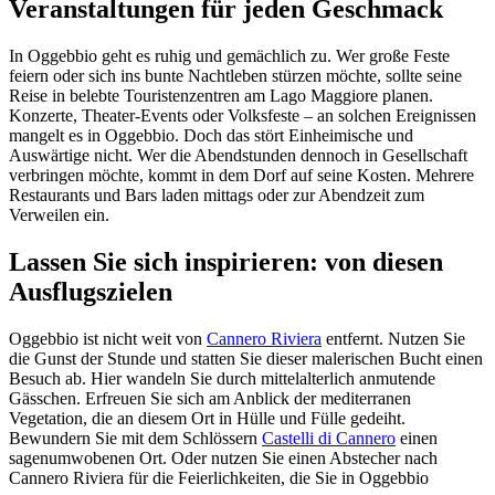
Veranstaltungen für jeden Geschmack
In Oggebbio geht es ruhig und gemächlich zu. Wer große Feste
feiern oder sich ins bunte Nachtleben stürzen möchte, sollte seine
Reise in belebte Touristenzentren am Lago Maggiore planen.
Konzerte, Theater-Events oder Volksfeste – an solchen Ereignissen
mangelt es in Oggebbio. Doch das stört Einheimische und
Auswärtige nicht. Wer die Abendstunden dennoch in Gesellschaft
verbringen möchte, kommt in dem Dorf auf seine Kosten. Mehrere
Restaurants und Bars laden mittags oder zur Abendzeit zum
Verweilen ein.
Lassen Sie sich inspirieren: von diesen
Ausflugszielen
Oggebbio ist nicht weit von
Cannero Riviera
entfernt. Nutzen Sie
die Gunst der Stunde und statten Sie dieser malerischen Bucht einen
Besuch ab. Hier wandeln Sie durch mittelalterlich anmutende
Gässchen. Erfreuen Sie sich am Anblick der mediterranen
Vegetation, die an diesem Ort in Hülle und Fülle gedeiht.
Bewundern Sie mit dem Schlössern
Castelli di Cannero
einen
sagenumwobenen Ort. Oder nutzen Sie einen Abstecher nach
Cannero Riviera für die Feierlichkeiten, die Sie in Oggebbio