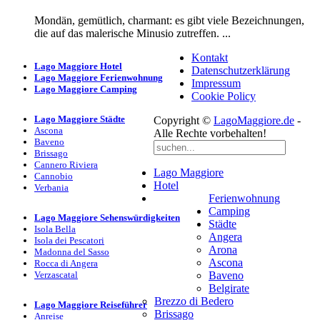
Mondän, gemütlich, charmant: es gibt viele Bezeichnungen,
die auf das malerische Minusio zutreffen. ...
Kontakt
Lago Maggiore Hotel
Datenschutzerklärung
Lago Maggiore Ferienwohnung
Impressum
Lago Maggiore Camping
Cookie Policy
Lago Maggiore Städte
Copyright ©
LagoMaggiore.de
-
Ascona
Alle Rechte vorbehalten!
Baveno
Brissago
Cannero Riviera
Lago Maggiore
Cannobio
Hotel
Verbania
Ferienwohnung
Camping
Lago Maggiore Sehenswürdigkeiten
Städte
Isola Bella
Angera
Isola dei Pescatori
Arona
Madonna del Sasso
Ascona
Rocca di Angera
Verzascatal
Baveno
Belgirate
Brezzo di Bedero
Lago Maggiore Reiseführer
Brissago
Anreise