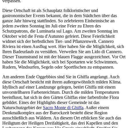
verpassen.
Diese Ortschaft ist als Schauplatz folkloristischer und
gastronomischer Events bekannt, die in dem Städtchen über das
ganze Jahr hinweg stattfinden. So zelebrieren Einheimische an
jedem zweiten Sonntag im Juli eine Feier zu Ehren des
Schutzpatrons, die Luminaria sul Lago. Am zweiten Sonntag im
Oktober wird die Festa d'Autunno gefeiert. Diese Feierlichkeit
widmet sich der herbstlichen Tier- und Pflanzenwelt. Cannero
Riviera ist einen Ausflug wert. Hier haben Sie die Möglichkeit, sich
Ihren Badeurlaub zu versüßen. Verweilen Sie am Lido di Cannero.
Dieser Traumstrand ist mit der blauen Flagge ausgezeichnet. Vor Ort
haben Sie die Möglichkeit, sich bei Sportarten wie Schwimmen,
Rudern, Windsurfen, Segeln oder Sportfischen zu entspannen.
Am anderen Ende Oggebbios sind Sie in Ghiffa angelangt. Auch
diese Ortschaft besticht mit ihrem außergewöhnlich milden Klima.
Idyllisch auf einer Landzunge gelegen, betört Ghiffa mit einem
unvorstellbaren Farbenreichtum. Durch die milden Temperaturen
beeinflusst, hat sich in den Gärten Ghiffas eine farbenfrohe Flora
gebildet. Eines der Highlights dieser Gemeinde ist das
Naturschutzgebiet der
Sacro Monte di Ghiffa
. Außer einem
Denkmalkomplex aus der Barockzeit besteht diese Region
ausschließlich aus Wäldern. An diesem Ort erblicken Sie auch das
Heiligtum der Heiligen Dreifaltigkeit, das drei Kapellen und den