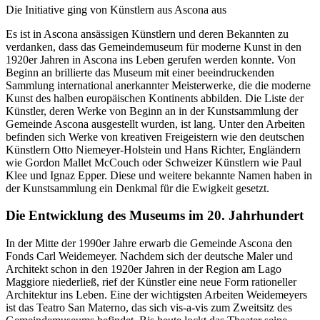
Die Initiative ging von Künstlern aus Ascona aus
Es ist in Ascona ansässigen Künstlern und deren Bekannten zu
verdanken, dass das Gemeindemuseum für moderne Kunst in den
1920er Jahren in Ascona ins Leben gerufen werden konnte. Von
Beginn an brillierte das Museum mit einer beeindruckenden
Sammlung international anerkannter Meisterwerke, die die moderne
Kunst des halben europäischen Kontinents abbilden. Die Liste der
Künstler, deren Werke von Beginn an in der Kunstsammlung der
Gemeinde Ascona ausgestellt wurden, ist lang. Unter den Arbeiten
befinden sich Werke von kreativen Freigeistern wie den deutschen
Künstlern Otto Niemeyer-Holstein und Hans Richter, Engländern
wie Gordon Mallet McCouch oder Schweizer Künstlern wie Paul
Klee und Ignaz Epper. Diese und weitere bekannte Namen haben in
der Kunstsammlung ein Denkmal für die Ewigkeit gesetzt.
Die Entwicklung des Museums im 20. Jahrhundert
In der Mitte der 1990er Jahre erwarb die Gemeinde Ascona den
Fonds Carl Weidemeyer. Nachdem sich der deutsche Maler und
Architekt schon in den 1920er Jahren in der Region am Lago
Maggiore niederließ, rief der Künstler eine neue Form rationeller
Architektur ins Leben. Eine der wichtigsten Arbeiten Weidemeyers
ist das Teatro San Materno, das sich vis-a-vis zum Zweitsitz des