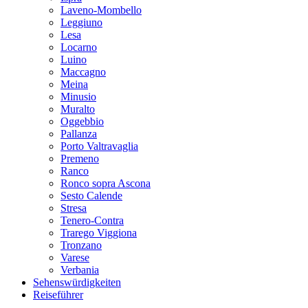
Laveno-Mombello
Leggiuno
Lesa
Locarno
Luino
Maccagno
Meina
Minusio
Muralto
Oggebbio
Pallanza
Porto Valtravaglia
Premeno
Ranco
Ronco sopra Ascona
Sesto Calende
Stresa
Tenero-Contra
Trarego Viggiona
Tronzano
Varese
Verbania
Sehenswürdigkeiten
Reiseführer