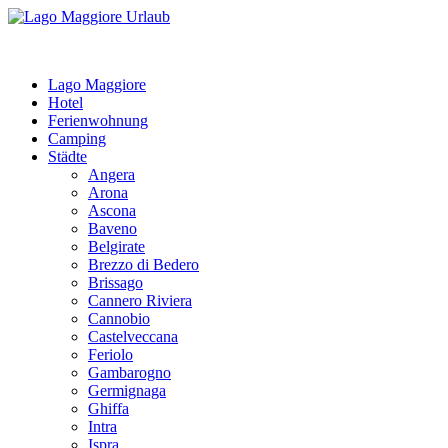
Lago Maggiore
Hotel
Ferienwohnung
Camping
Städte
Angera
Arona
Ascona
Baveno
Belgirate
Brezzo di Bedero
Brissago
Cannero Riviera
Cannobio
Castelveccana
Feriolo
Gambarogno
Germignaga
Ghiffa
Intra
Ispra