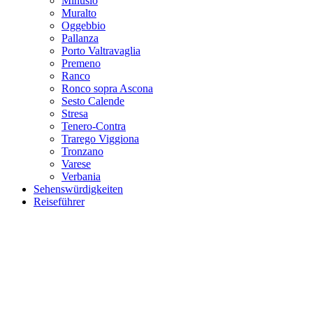
Minusio
Muralto
Oggebbio
Pallanza
Porto Valtravaglia
Premeno
Ranco
Ronco sopra Ascona
Sesto Calende
Stresa
Tenero-Contra
Trarego Viggiona
Tronzano
Varese
Verbania
Sehenswürdigkeiten
Reiseführer