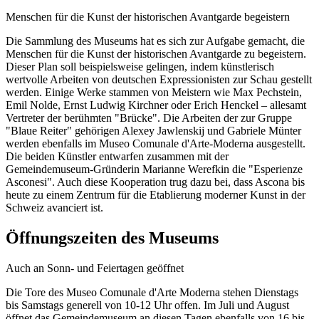
Menschen für die Kunst der historischen Avantgarde begeistern
Die Sammlung des Museums hat es sich zur Aufgabe gemacht, die
Menschen für die Kunst der historischen Avantgarde zu begeistern.
Dieser Plan soll beispielsweise gelingen, indem künstlerisch
wertvolle Arbeiten von deutschen Expressionisten zur Schau gestellt
werden. Einige Werke stammen von Meistern wie Max Pechstein,
Emil Nolde, Ernst Ludwig Kirchner oder Erich Henckel – allesamt
Vertreter der berühmten "Brücke". Die Arbeiten der zur Gruppe
"Blaue Reiter" gehörigen Alexey Jawlenskij und Gabriele Münter
werden ebenfalls im Museo Comunale d'Arte-Moderna ausgestellt.
Die beiden Künstler entwarfen zusammen mit der
Gemeindemuseum-Gründerin Marianne Werefkin die "Esperienze
Asconesi". Auch diese Kooperation trug dazu bei, dass Ascona bis
heute zu einem Zentrum für die Etablierung moderner Kunst in der
Schweiz avanciert ist.
Öffnungszeiten des Museums
Auch an Sonn- und Feiertagen geöffnet
Die Tore des Museo Comunale d'Arte Moderna stehen Dienstags
bis Samstags generell von 10-12 Uhr offen. Im Juli und August
öffnet das Gemeindemuseum an diesen Tagen ebenfalls von 16 bis