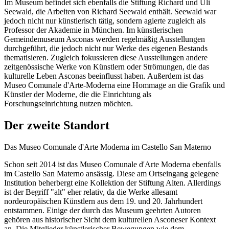
Im Museum befindet sich ebenfalls die Stiftung Richard und Uli
Seewald, die Arbeiten von Richard Seewald enthält. Seewald war
jedoch nicht nur künstlerisch tätig, sondern agierte zugleich als
Professor der Akademie in München. Im künstlerischen
Gemeindemuseum Asconas werden regelmäßig Ausstellungen
durchgeführt, die jedoch nicht nur Werke des eigenen Bestands
thematisieren. Zugleich fokussieren diese Ausstellungen andere
zeitgenössische Werke von Künstlern oder Strömungen, die das
kulturelle Leben Asconas beeinflusst haben. Außerdem ist das
Museo Comunale d'Arte-Moderna eine Hommage an die Grafik und
Künstler der Moderne, die die Einrichtung als
Forschungseinrichtung nutzen möchten.
Der zweite Standort
Das Museo Comunale d'Arte Moderna im Castello San Materno
Schon seit 2014 ist das Museo Comunale d'Arte Moderna ebenfalls
im Castello San Materno ansässig. Diese am Ortseingang gelegene
Institution beherbergt eine Kollektion der Stiftung Alten. Allerdings
ist der Begriff "alt" eher relativ, da die Werke allesamt
nordeuropäischen Künstlern aus dem 19. und 20. Jahrhundert
entstammen. Einige der durch das Museum geehrten Autoren
gehören aus historischer Sicht dem kulturellen Asconeser Kontext
an. Die Mitglieder künstlerischer Bewegungen wie dem