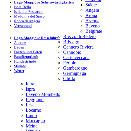
Lago Maggiore Sehenswürdigkeiten
Städte
Isola Bella
Angera
Isola dei Pescatori
Arona
Madonna del Sasso
Ascona
Rocca di Angera
Verzascatal
Baveno
Belgirate
Brezzo di Bedero
Lago Maggiore Reiseführer
Brissago
Anreise
Cannero Riviera
Baden
Fakten und Daten
Cannobio
Familienurlaub
Castelveccana
Hundestrände
Feriolo
Strände
Gambarogno
Wetter
Germignaga
Ghiffa
Intra
Ispra
Laveno-Mombello
Leggiuno
Lesa
Locarno
Luino
Maccagno
Meina