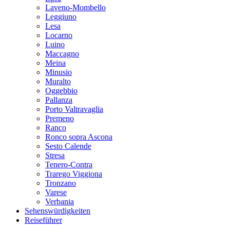
Laveno-Mombello
Leggiuno
Lesa
Locarno
Luino
Maccagno
Meina
Minusio
Muralto
Oggebbio
Pallanza
Porto Valtravaglia
Premeno
Ranco
Ronco sopra Ascona
Sesto Calende
Stresa
Tenero-Contra
Trarego Viggiona
Tronzano
Varese
Verbania
Sehenswürdigkeiten
Reiseführer