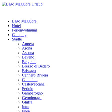
Lago Maggiore
Hotel
Ferienwohnung
Camping
Städte
Angera
Arona
Ascona
Baveno
Belgirate
Brezzo di Bedero
Brissago
Cannero Riviera
Cannobio
Castelveccana
Feriolo
Gambarogno
Germignaga
Ghiffa
Intra
Ispra