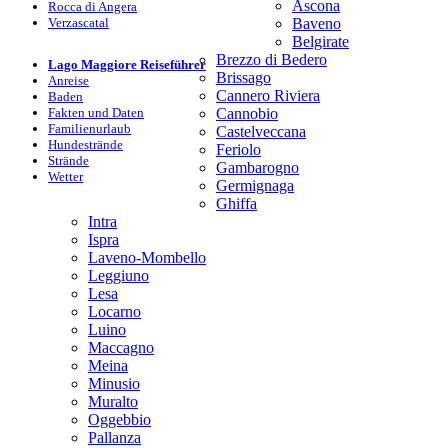
Ascona
Rocca di Angera
Verzascatal
Baveno
Belgirate
Brezzo di Bedero
Lago Maggiore Reiseführer
Brissago
Anreise
Cannero Riviera
Baden
Fakten und Daten
Cannobio
Familienurlaub
Castelveccana
Hundestrände
Feriolo
Strände
Gambarogno
Wetter
Germignaga
Ghiffa
Intra
Ispra
Laveno-Mombello
Leggiuno
Lesa
Locarno
Luino
Maccagno
Meina
Minusio
Muralto
Oggebbio
Pallanza