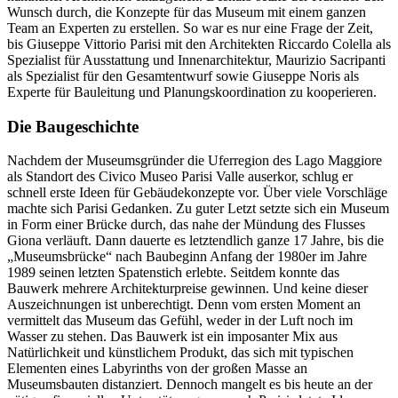
Wunsch durch, die Konzepte für das Museum mit einem ganzen
Team an Experten zu erstellen. So war es nur eine Frage der Zeit,
bis Giuseppe Vittorio Parisi mit den Architekten Riccardo Colella als
Spezialist für Ausstattung und Innenarchitektur, Maurizio Sacripanti
als Spezialist für den Gesamtentwurf sowie Giuseppe Noris als
Experte für Bauleitung und Planungskoordination zu kooperieren.
Die Baugeschichte
Nachdem der Museumsgründer die Uferregion des Lago Maggiore
als Standort des Civico Museo Parisi Valle auserkor, schlug er
schnell erste Ideen für Gebäudekonzepte vor. Über viele Vorschläge
machte sich Parisi Gedanken. Zu guter Letzt setzte sich ein Museum
in Form einer Brücke durch, das nahe der Mündung des Flusses
Giona verläuft. Dann dauerte es letztendlich ganze 17 Jahre, bis die
„Museumsbrücke“ nach Baubeginn Anfang der 1980er im Jahre
1989 seinen letzten Spatenstich erlebte. Seitdem konnte das
Bauwerk mehrere Architekturpreise gewinnen. Und keine dieser
Auszeichnungen ist unberechtigt. Denn vom ersten Moment an
vermittelt das Museum das Gefühl, weder in der Luft noch im
Wasser zu stehen. Das Bauwerk ist ein imposanter Mix aus
Natürlichkeit und künstlichem Produkt, das sich mit typischen
Elementen eines Labyrinths von der großen Masse an
Museumsbauten distanziert. Dennoch mangelt es bis heute an der