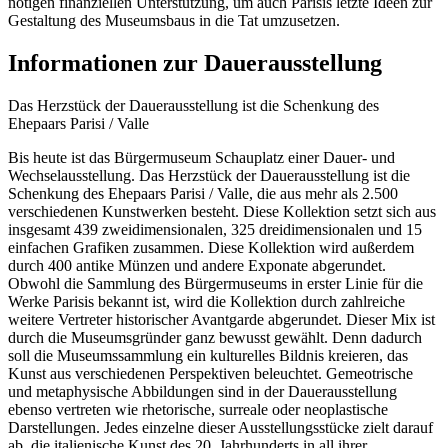
nötigen finanziellen Unterstützung, um auch Parisis letzte Ideen zur
Gestaltung des Museumsbaus in die Tat umzusetzen.
Informationen zur Dauerausstellung
Das Herzstück der Dauerausstellung ist die Schenkung des
Ehepaars Parisi / Valle
Bis heute ist das Bürgermuseum Schauplatz einer Dauer- und
Wechselausstellung. Das Herzstück der Dauerausstellung ist die
Schenkung des Ehepaars Parisi / Valle, die aus mehr als 2.500
verschiedenen Kunstwerken besteht. Diese Kollektion setzt sich aus
insgesamt 439 zweidimensionalen, 325 dreidimensionalen und 15
einfachen Grafiken zusammen. Diese Kollektion wird außerdem
durch 400 antike Münzen und andere Exponate abgerundet.
Obwohl die Sammlung des Bürgermuseums in erster Linie für die
Werke Parisis bekannt ist, wird die Kollektion durch zahlreiche
weitere Vertreter historischer Avantgarde abgerundet. Dieser Mix ist
durch die Museumsgründer ganz bewusst gewählt. Denn dadurch
soll die Museumssammlung ein kulturelles Bildnis kreieren, das
Kunst aus verschiedenen Perspektiven beleuchtet. Gemeotrische
und metaphysische Abbildungen sind in der Dauerausstellung
ebenso vertreten wie rhetorische, surreale oder neoplastische
Darstellungen. Jedes einzelne dieser Ausstellungsstücke zielt darauf
ab, die italienische Kunst des 20. Jahrhunderts in all ihrer