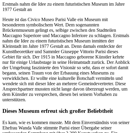
Erstmals nahm die Idee zu einem futuristischen Museum im Jahre
1977 Gestalt an
Heute ist das Civico Museo Parisi Valle ein Museum mit
besonderem symbolischem Wert. Dem sogenannten
Brückenmuseum gelingt es, selbige zwischen den Stadtteilen
Maccagno Superiore und Maccagno Inferiore zu schlagen. Erstmals
nahm die Idee zu einem futuristischen Museum inmitten der
Kleinstadt im Jahre 1977 Gestalt an. Denn damals entdeckte der
Kunsttheoretiker und Sammler Giuseppe Vittorio Parisi dieses
Gebiet für sich. Der 1915 in Maccagno geborene Künstler kehrte
nur für einige Urlaubstage in seine Heimatstadt zurück. Der Anblick
der Umgebung faszinierte den Visionär so sehr, dass er sofort damit
begann, seinen Traum von der Erbauung eines Museums zu
verwirklichen. Er wollte eine kulturelle Botschaft vermitteln und
wendete sich mit dieser Idee an mehrere Gemeindevertreter. Diese
Ansprechpartner mussten nicht lange davon überzeugt werden, um
dem Künstler zu versprechen, diesen bei seinem Vorhaben zu
unterstützen.
Dieses Museum erfreut sich großer Beliebtheit
Es kam, wie es kommen musste. Mit dem Einverständnis von seiner
Ehefrau Wanda Valle stimmte Parisi einer Übergabe seiner