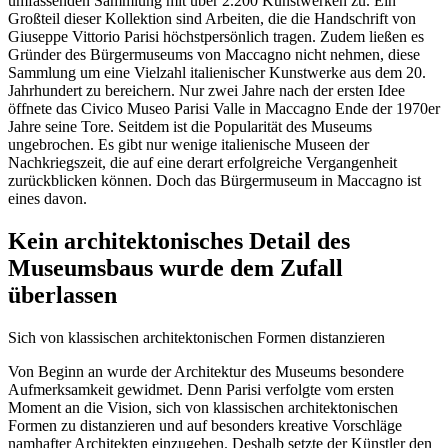
umfassenden Sammlung mit über 2.200 Kunstwerken zu. Ein
Großteil dieser Kollektion sind Arbeiten, die die Handschrift von
Giuseppe Vittorio Parisi höchstpersönlich tragen. Zudem ließen es
Gründer des Bürgermuseums von Maccagno nicht nehmen, diese
Sammlung um eine Vielzahl italienischer Kunstwerke aus dem 20.
Jahrhundert zu bereichern. Nur zwei Jahre nach der ersten Idee
öffnete das Civico Museo Parisi Valle in Maccagno Ende der 1970er
Jahre seine Tore. Seitdem ist die Popularität des Museums
ungebrochen. Es gibt nur wenige italienische Museen der
Nachkriegszeit, die auf eine derart erfolgreiche Vergangenheit
zurückblicken können. Doch das Bürgermuseum in Maccagno ist
eines davon.
Kein architektonisches Detail des
Museumsbaus wurde dem Zufall
überlassen
Sich von klassischen architektonischen Formen distanzieren
Von Beginn an wurde der Architektur des Museums besondere
Aufmerksamkeit gewidmet. Denn Parisi verfolgte vom ersten
Moment an die Vision, sich von klassischen architektonischen
Formen zu distanzieren und auf besonders kreative Vorschläge
namhafter Architekten einzugehen. Deshalb setzte der Künstler den