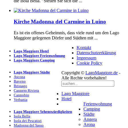
die Isola Bella. "Stellen Sie sich die ...
Kirche Madonna del Carmine in Luino
Es ist ein offenes Geheimnis, dass viele rund um den Lago
Maggiore gelegenen Dörfer und Städten mit ...
Kontakt
Lago Maggiore Hotel
Datenschutzerklärung
Lago Maggiore Ferienwohnung
Impressum
Lago Maggiore Camping
Cookie Policy
Lago Maggiore Städte
Copyright ©
LagoMaggiore.de
-
Ascona
Alle Rechte vorbehalten!
Baveno
Brissago
Cannero Riviera
Lago Maggiore
Cannobio
Hotel
Verbania
Ferienwohnung
Camping
Lago Maggiore Sehenswürdigkeiten
Städte
Isola Bella
Angera
Isola dei Pescatori
Arona
Madonna del Sasso