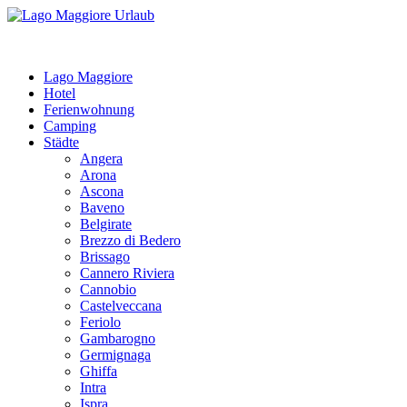
Lago Maggiore
Hotel
Ferienwohnung
Camping
Städte
Angera
Arona
Ascona
Baveno
Belgirate
Brezzo di Bedero
Brissago
Cannero Riviera
Cannobio
Castelveccana
Feriolo
Gambarogno
Germignaga
Ghiffa
Intra
Ispra