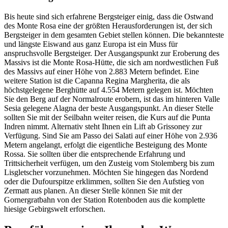
Bis heute sind sich erfahrene Bergsteiger einig, dass die Ostwand
des Monte Rosa eine der größten Herausforderungen ist, der sich
Bergsteiger in dem gesamten Gebiet stellen können. Die bekannteste
und längste Eiswand aus ganz Europa ist ein Muss für
anspruchsvolle Bergsteiger. Der Ausgangspunkt zur Eroberung des
Massivs ist die Monte Rosa-Hütte, die sich am nordwestlichen Fuß
des Massivs auf einer Höhe von 2.883 Metern befindet. Eine
weitere Station ist die Capanna Regina Margherita, die als
höchstgelegene Berghütte auf 4.554 Metern gelegen ist. Möchten
Sie den Berg auf der Normalroute erobern, ist das im hinteren Valle
Sesia gelegene Alagna der beste Ausgangspunkt. An dieser Stelle
sollten Sie mit der Seilbahn weiter reisen, die Kurs auf die Punta
Indren nimmt. Alternativ steht Ihnen ein Lift ab Grissoney zur
Verfügung. Sind Sie am Passo dei Salati auf einer Höhe von 2.936
Metern angelangt, erfolgt die eigentliche Besteigung des Monte
Rossa. Sie sollten über die entsprechende Erfahrung und
Trittsicherheit verfügen, um den Zusteig vom Stolemberg bis zum
Lisgletscher vorzunehmen. Möchten Sie hingegen das Nordend
oder die Dufourspitze erklimmen, sollten Sie den Aufstieg von
Zermatt aus planen. An dieser Stelle können Sie mit der
Gornergratbahn von der Station Rotenboden aus die komplette
hiesige Gebirgswelt erforschen.