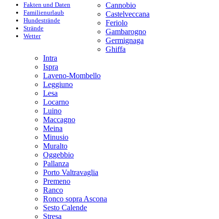
Fakten und Daten
Cannobio
Familienurlaub
Castelveccana
Hundestrände
Feriolo
Strände
Gambarogno
Wetter
Germignaga
Ghiffa
Intra
Ispra
Laveno-Mombello
Leggiuno
Lesa
Locarno
Luino
Maccagno
Meina
Minusio
Muralto
Oggebbio
Pallanza
Porto Valtravaglia
Premeno
Ranco
Ronco sopra Ascona
Sesto Calende
Stresa