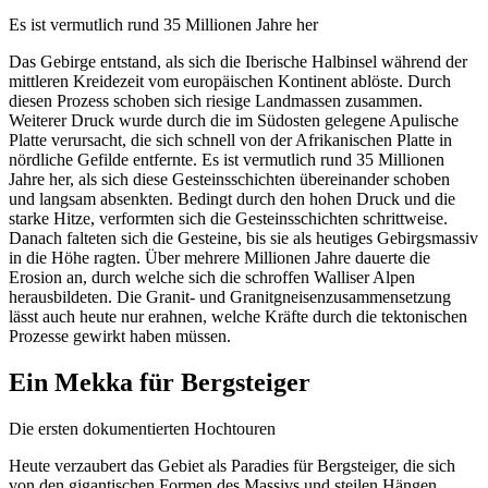
Es ist vermutlich rund 35 Millionen Jahre her
Das Gebirge entstand, als sich die Iberische Halbinsel während der
mittleren Kreidezeit vom europäischen Kontinent ablöste. Durch
diesen Prozess schoben sich riesige Landmassen zusammen.
Weiterer Druck wurde durch die im Südosten gelegene Apulische
Platte verursacht, die sich schnell von der Afrikanischen Platte in
nördliche Gefilde entfernte. Es ist vermutlich rund 35 Millionen
Jahre her, als sich diese Gesteinsschichten übereinander schoben
und langsam absenkten. Bedingt durch den hohen Druck und die
starke Hitze, verformten sich die Gesteinsschichten schrittweise.
Danach falteten sich die Gesteine, bis sie als heutiges Gebirgsmassiv
in die Höhe ragten. Über mehrere Millionen Jahre dauerte die
Erosion an, durch welche sich die schroffen Walliser Alpen
herausbildeten. Die Granit- und Granitgneisenzusammensetzung
lässt auch heute nur erahnen, welche Kräfte durch die tektonischen
Prozesse gewirkt haben müssen.
Ein Mekka für Bergsteiger
Die ersten dokumentierten Hochtouren
Heute verzaubert das Gebiet als Paradies für Bergsteiger, die sich
von den gigantischen Formen des Massivs und steilen Hängen