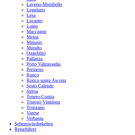
Laveno-Mombello
Leggiuno
Lesa
Locarno
Luino
Maccagno
Meina
Minusio
Muralto
Oggebbio
Pallanza
Porto Valtravaglia
Premeno
Ranco
Ronco sopra Ascona
Sesto Calende
Stresa
Tenero-Contra
Trarego Viggiona
Tronzano
Varese
Verbania
Sehenswürdigkeiten
Reiseführer