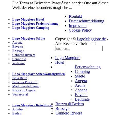
Die Terrazza Belvedere Pasqué ist einer der Orte auf dieser
Welt, der eine besonders magische ...
Kontakt
Lago Maggiore Hotel
Datenschutzerklärung
Lago Maggiore Ferienwohnung
Impressum
Lago Maggiore Camping
Cookie Policy
Lago Maggiore Städte
Copyright ©
LagoMaggiore.de
-
Ascona
Alle Rechte vorbehalten!
Baveno
Brissago
Cannero Riviera
Lago Maggiore
Cannobio
Hotel
Verbania
Ferienwohnung
Camping
Lago Maggiore Sehenswürdigkeiten
Städte
Isola Bella
Angera
Isola dei Pescatori
Arona
Madonna del Sasso
Ascona
Rocca di Angera
Verzascatal
Baveno
Belgirate
Brezzo di Bedero
Lago Maggiore Reiseführer
Brissago
Anreise
Cannero Riviera
Baden