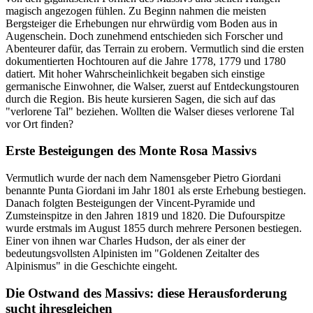
magisch angezogen fühlen. Zu Beginn nahmen die meisten
Bergsteiger die Erhebungen nur ehrwürdig vom Boden aus in
Augenschein. Doch zunehmend entschieden sich Forscher und
Abenteurer dafür, das Terrain zu erobern. Vermutlich sind die ersten
dokumentierten Hochtouren auf die Jahre 1778, 1779 und 1780
datiert. Mit hoher Wahrscheinlichkeit begaben sich einstige
germanische Einwohner, die Walser, zuerst auf Entdeckungstouren
durch die Region. Bis heute kursieren Sagen, die sich auf das
"verlorene Tal" beziehen. Wollten die Walser dieses verlorene Tal
vor Ort finden?
Erste Besteigungen des Monte Rosa Massivs
Vermutlich wurde der nach dem Namensgeber Pietro Giordani
benannte Punta Giordani im Jahr 1801 als erste Erhebung bestiegen.
Danach folgten Besteigungen der Vincent-Pyramide und
Zumsteinspitze in den Jahren 1819 und 1820. Die Dufourspitze
wurde erstmals im August 1855 durch mehrere Personen bestiegen.
Einer von ihnen war Charles Hudson, der als einer der
bedeutungsvollsten Alpinisten im "Goldenen Zeitalter des
Alpinismus" in die Geschichte eingeht.
Die Ostwand des Massivs: diese Herausforderung
sucht ihresgleichen