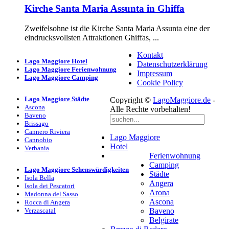
Kirche Santa Maria Assunta in Ghiffa
Zweifelsohne ist die Kirche Santa Maria Assunta eine der
eindrucksvollsten Attraktionen Ghiffas, ...
Kontakt
Lago Maggiore Hotel
Datenschutzerklärung
Lago Maggiore Ferienwohnung
Impressum
Lago Maggiore Camping
Cookie Policy
Lago Maggiore Städte
Copyright ©
LagoMaggiore.de
-
Ascona
Alle Rechte vorbehalten!
Baveno
Brissago
Cannero Riviera
Lago Maggiore
Cannobio
Hotel
Verbania
Ferienwohnung
Camping
Lago Maggiore Sehenswürdigkeiten
Städte
Isola Bella
Angera
Isola dei Pescatori
Arona
Madonna del Sasso
Ascona
Rocca di Angera
Verzascatal
Baveno
Belgirate