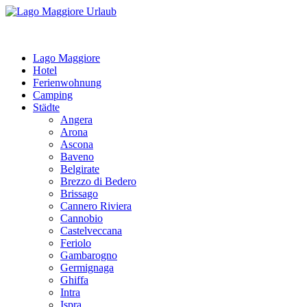
Lago Maggiore
Hotel
Ferienwohnung
Camping
Städte
Angera
Arona
Ascona
Baveno
Belgirate
Brezzo di Bedero
Brissago
Cannero Riviera
Cannobio
Castelveccana
Feriolo
Gambarogno
Germignaga
Ghiffa
Intra
Ispra