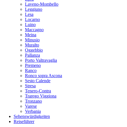
Laveno-Mombello
Leggiuno
Lesa
Locarno
Luino
Maccagno
Meina
Minusio
Muralto
Oggebbio
Pallanza
Porto Valtravaglia
Premeno
Ranco
Ronco sopra Ascona
Sesto Calende
Stresa
Tenero-Contra
Trarego Viggiona
Tronzano
Varese
Verbania
Sehenswürdigkeiten
Reiseführer