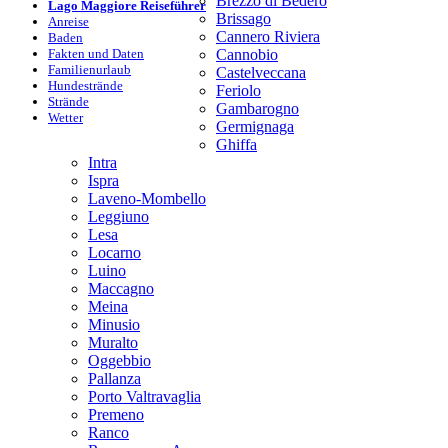
Brezzo di Bedero
Lago Maggiore Reiseführer
Brissago
Anreise
Cannero Riviera
Baden
Fakten und Daten
Cannobio
Familienurlaub
Castelveccana
Hundestrände
Feriolo
Strände
Gambarogno
Wetter
Germignaga
Ghiffa
Intra
Ispra
Laveno-Mombello
Leggiuno
Lesa
Locarno
Luino
Maccagno
Meina
Minusio
Muralto
Oggebbio
Pallanza
Porto Valtravaglia
Premeno
Ranco