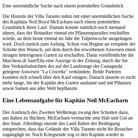
Eine unermüdliche Suche nach einem potentiellen Grundstück
Die Historie der Villa Taranto nahm mit einer unermüdlichen Suche
des Kapitäns Neil Boyd McEacharn nach einem potentiellen
Grundstück ihren Lauf. Damals konnte natürlich noch niemand
ahnen, dass der Botaniker einmal ein Pflanzenparadies erschaffen
würde, an dem heute einmal im Jahr die Tulpenwoche ausgetragen
wird. Doch zurück zum Anfang. Schon von Beginn an verspürte der
Schotte den Wunsch, auf dem durch ihn erworbenen Anwesen einen
riesigen heterogenen Garten zu erschaffen. Dann veröffentlichte die
Marchesa di Sant'Elia eine Anzeige in der Zeitung, durch die Sie
ihre Verkaufsabsichten des auf der Landzunge der Castagnola
gelegene Anwesen "La Crocetta" verkündete. Beide Parteien
konnten sich schnell über den Kauf einigen. Danach dauerte es nicht
mehr lange, bis der Kapitän den Garten ausbaute und mit Pflanzen
sowie Samen aus aller Welt bepflanzte.
Eine Lebensaufgabe für Kapitän Neil McEacharn
Der Ausbruch des Zweiten Weltkriegs zwang den Schotten dazu,
aus Italien zu flüchten. McEacharn vermachte sein Hab und Gut an
den Staat. Allerdings musste das Land Italien der Bedingung
entsprechen, dass das Gelände der Villa Taranto nicht für Besucher
zugängligh ist. Nach Kriegsende zog es den Kapitän wieder in