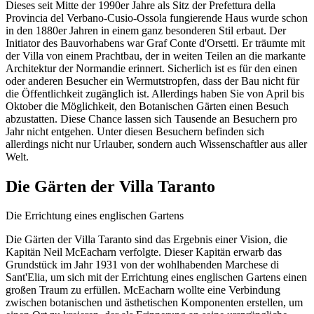
Dieses seit Mitte der 1990er Jahre als Sitz der Prefettura della
Provincia del Verbano-Cusio-Ossola fungierende Haus wurde schon
in den 1880er Jahren in einem ganz besonderen Stil erbaut. Der
Initiator des Bauvorhabens war Graf Conte d'Orsetti. Er träumte mit
der Villa von einem Prachtbau, der in weiten Teilen an die markante
Architektur der Normandie erinnert. Sicherlich ist es für den einen
oder anderen Besucher ein Wermutstropfen, dass der Bau nicht für
die Öffentlichkeit zugänglich ist. Allerdings haben Sie von April bis
Oktober die Möglichkeit, den Botanischen Gärten einen Besuch
abzustatten. Diese Chance lassen sich Tausende an Besuchern pro
Jahr nicht entgehen. Unter diesen Besuchern befinden sich
allerdings nicht nur Urlauber, sondern auch Wissenschaftler aus aller
Welt.
Die Gärten der Villa Taranto
Die Errichtung eines englischen Gartens
Die Gärten der Villa Taranto sind das Ergebnis einer Vision, die
Kapitän Neil McEacharn verfolgte. Dieser Kapitän erwarb das
Grundstück im Jahr 1931 von der wohlhabenden Marchese di
Sant'Elia, um sich mit der Errichtung eines englischen Gartens einen
großen Traum zu erfüllen. McEacharn wollte eine Verbindung
zwischen botanischen und ästhetischen Komponenten erstellen, um