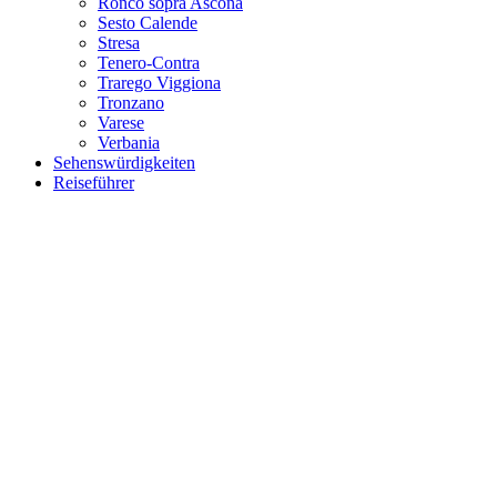
Ronco sopra Ascona
Sesto Calende
Stresa
Tenero-Contra
Trarego Viggiona
Tronzano
Varese
Verbania
Sehenswürdigkeiten
Reiseführer