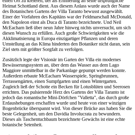
einen Ort zu kreieren, der als Erinnerung an seine ursprüngliche
Heimat Schottland dient. Aus diesem Anlass wurde auch der Name
des Botanischen Gartens der Villa Taranto bewusst ausgewählt.
Einer der Vorfahren des Kapitäns war der Feldmarschall McDonald,
den Napoleon einst als Duca di Taranto bezeichnete. Und Neil
McEacharn ließ über neun Jahre hinweg nichts unversucht, um sich
diesen Wunsch zu erfüllen. Auch große Schwierigkeiten wie die
Akklimatisierung in Europa einzigartiger Pflanzen und deren
Umstellung an das Klima hinderten den Botaniker nicht daran, sein
Ziel stets mit größter Sorgfalt zu verfolgen.
Zusätzlich legte der Visionär im Garten der Villa ein modernes
Bewässerungssystem an, über dem das Wasser aus dem Lago
Maggiore unmittelbar in die Parkanlage gepumpt werden konnte.
Außerdem erbaute McEacharn Wasserspiele, Springbrunnen,
Terrassengärten, einen Sumpfgarten und einen Wintergarten.
Zugleich ließ der Schotte ein Becken für Lotusblüten und Seerosen
errichten. Das pulsierende Herz des Gartens der Villa Taranto ist
jedoch das romantische Mini-Dörfchen "Valletta", das durch große
Erdaushebungen erschaffen wurde und heute von einer winzigen
Bogenbrücke überspannt wird. Von dieser Brücke aus haben Sie die
beste Gelegenheit, um den Davidia Involucrata zu bewundern.
Dieses als Taschentuchbaum bezeichnete Gewächs ist eine echte
botanische Setenheit.