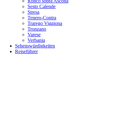
Ronco sopra Ascona
Sesto Calende
Stresa
Tenero-Contra
Trarego Viggiona
Tronzano
Varese
Verbania
Sehenswürdigkeiten
Reiseführer