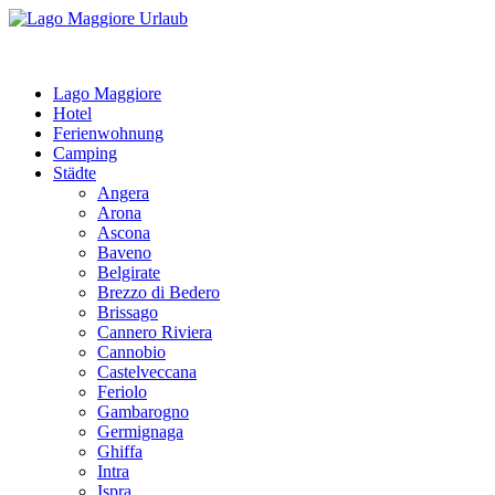
Lago Maggiore
Hotel
Ferienwohnung
Camping
Städte
Angera
Arona
Ascona
Baveno
Belgirate
Brezzo di Bedero
Brissago
Cannero Riviera
Cannobio
Castelveccana
Feriolo
Gambarogno
Germignaga
Ghiffa
Intra
Ispra