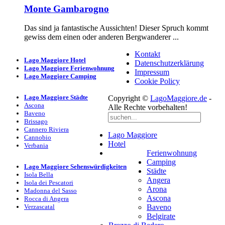
Monte Gambarogno
Das sind ja fantastische Aussichten! Dieser Spruch kommt
gewiss dem einen oder anderen Bergwanderer ...
Kontakt
Lago Maggiore Hotel
Datenschutzerklärung
Lago Maggiore Ferienwohnung
Impressum
Lago Maggiore Camping
Cookie Policy
Lago Maggiore Städte
Copyright ©
LagoMaggiore.de
-
Ascona
Alle Rechte vorbehalten!
Baveno
Brissago
Cannero Riviera
Lago Maggiore
Cannobio
Hotel
Verbania
Ferienwohnung
Camping
Lago Maggiore Sehenswürdigkeiten
Städte
Isola Bella
Angera
Isola dei Pescatori
Arona
Madonna del Sasso
Ascona
Rocca di Angera
Verzascatal
Baveno
Belgirate