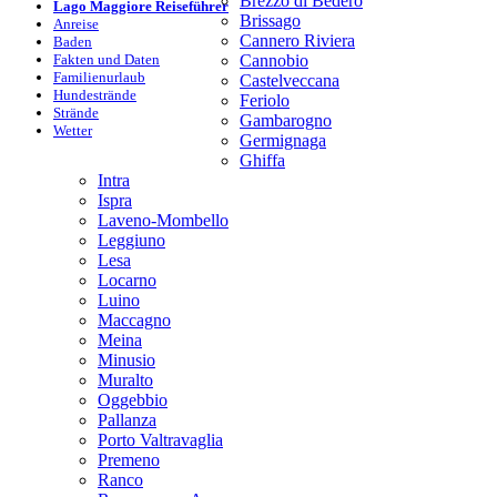
Brezzo di Bedero
Lago Maggiore Reiseführer
Brissago
Anreise
Cannero Riviera
Baden
Fakten und Daten
Cannobio
Familienurlaub
Castelveccana
Hundestrände
Feriolo
Strände
Gambarogno
Wetter
Germignaga
Ghiffa
Intra
Ispra
Laveno-Mombello
Leggiuno
Lesa
Locarno
Luino
Maccagno
Meina
Minusio
Muralto
Oggebbio
Pallanza
Porto Valtravaglia
Premeno
Ranco