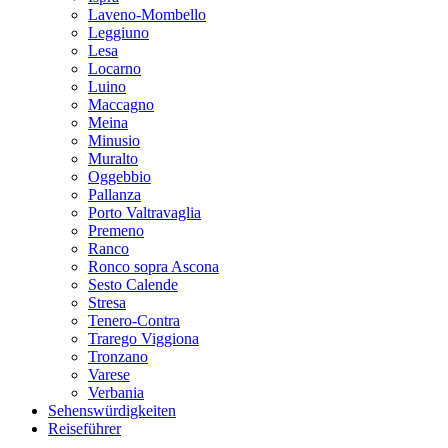
Laveno-Mombello
Leggiuno
Lesa
Locarno
Luino
Maccagno
Meina
Minusio
Muralto
Oggebbio
Pallanza
Porto Valtravaglia
Premeno
Ranco
Ronco sopra Ascona
Sesto Calende
Stresa
Tenero-Contra
Trarego Viggiona
Tronzano
Varese
Verbania
Sehenswürdigkeiten
Reiseführer